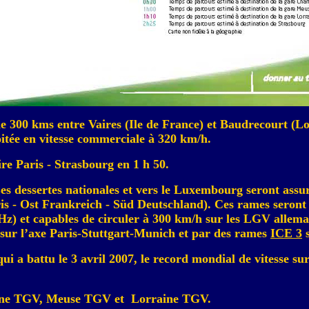
de 300
kms
entre
Vaires
(Ile de France) et
Baudrecourt
(Lo
oitée en vitesse commerciale à 320 km/h.
re Paris - Strasbourg en 1 h 50.
. Les dessertes nationales et vers le Luxembourg seront a
is - Ost
Frankreich
-
Süd
Deutschland
). Ces rames seront
Hz) et capables de circuler à 300 km/h sur les LGV allema
sur l’axe
Paris-Stuttgart-Munich
et par des rames
ICE 3
s
qui a battu le 3 avril 2007, le record mondial de vitesse su
denne TGV, Meuse TGV et Lorraine TGV.