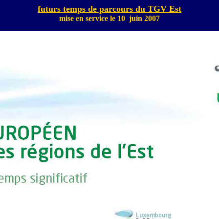
futurs
temps de parcours du TGV Est
mise en service le 10 juin 2007