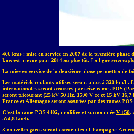
406
kms
: mise en service en 2007 de la première phase 
kms
est prévue pour 2014 au plus tôt. La ligne sera expl
La mise en service de la deuxième phase permettra de fai
Les matériels roulants utilisés seront aptes à 320 km/h
internationales seront assurées par seize rames
POS
(Par
seront tricourant (25 kV 50 Hz, 1500 V
cc
et 15 kV 16,7 
France et Allemagne seront assurées par des rames POS 
C’est la rame POS 4402, modifiée et surnommée
V 150
, 
574,8 km/h.
3 nouvelles gares seront construites : Champagne-Ar